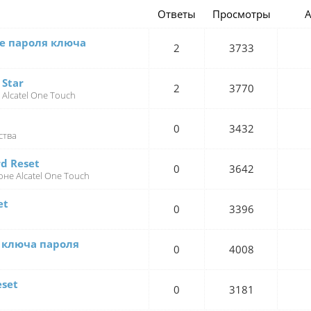
Ответы
Просмотры
А
ие пароля ключа
2
3733
 Star
2
3770
 Alcatel One Touch
0
3432
ства
rd Reset
0
3642
не Alcatel One Touch
et
0
3396
с ключа пароля
0
4008
eset
0
3181