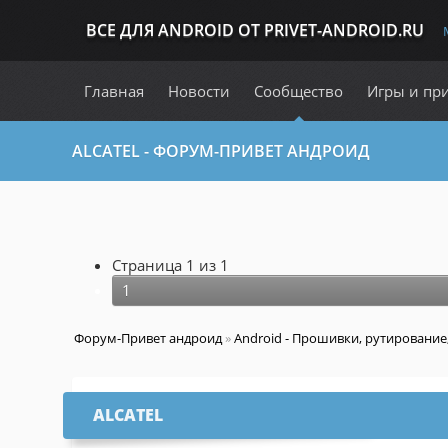
ВСЕ ДЛЯ ANDROID ОТ PRIVET-ANDROID.RU
Главная
Новости
Сообщество
Игры и пр
ALCATEL - ФОРУМ-ПРИВЕТ АНДРОИД
Страница
1
из
1
1
Форум-Привет андроид
»
Android - Прошивки, рутировани
ALCATEL