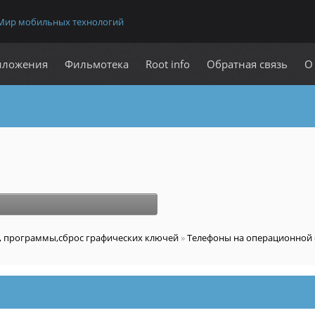
Мир мобильных технологий
иложения
Фильмотека
Root info
Обратная связь
О
е, программы,сброс графических ключей
»
Телефоны на операционной с