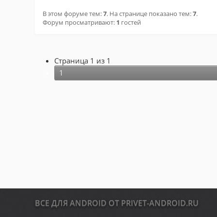
В этом форуме тем:
7
. На странице показано тем:
7
.
Форум просматривают:
1
гостей
Страница
1
из
1
1
Обычная тема (Есть новые сообщения)
О
Обычная тема (Нет новых сообщений)
Т
Горячая тема (Есть новые сообщения)
В
Горячая тема (Нет новых сообщений)
Г
Закрытая тема (Нет новых сообщений)
З
ВСЕ ДЛЯ ANDROID ОТ PRIVET-ANDROID.RU