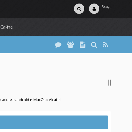
Вход
 Сайте
истеме android и MacOs
»
Alcatel