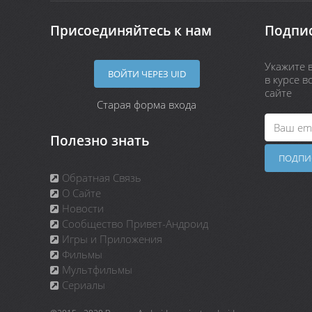
Присоединяйтесь к нам
Подпис
Укажите в
ВОЙТИ ЧЕРЕЗ UID
в курсе 
сайте
Старая форма входа
Полезно знать
Обратная Связь
О Сайте
Новости
Сообщество Привет-Андроид
Игры и Приложения
Фильмы
Мультфильмы
Сериалы