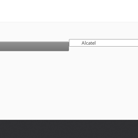
бычная тема
ема - опрос
ажная тема
орячая тема
акрытая тема