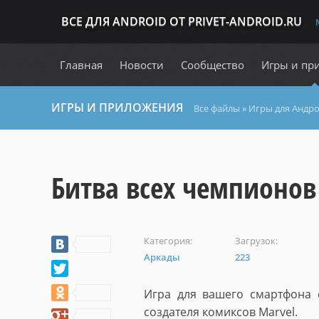
ВСЕ ДЛЯ ANDROID ОТ PRIVET-ANDROID.RU
Главная
Новости
Сообщество
Игры и пр
ИГРЫ И ПРИЛОЖЕНИЯ
Все файлы
»
Игры для Андр
Битва всех чемпионов
Категория:
Загрузок:
Аркады
223
Игра для вашего смартфона 
создателя комиксов Marvel.