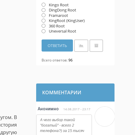
Kingo Root
DingDong Root
Framaroot
KingRoot (KingUser)
360 Root
Uneversal Root
Всего ответов:
96
КОММЕНТАРИИ
Анонимно
14.08.2017 - 23:17
угом. В
А чего выбор такой
история
"богатый" - всего 2
телефона?) за 15 тысяч
 другую