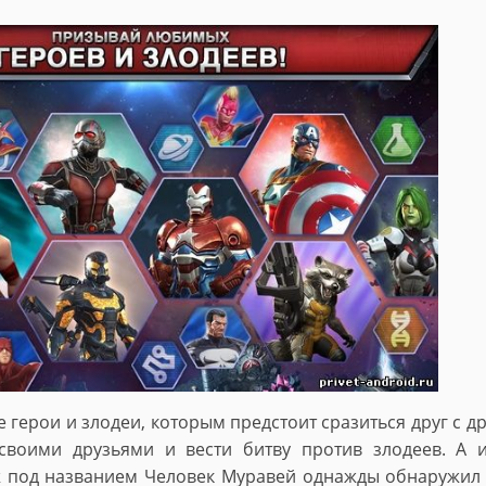
 герои и злодеи, которым предстоит сразиться друг с др
своими друзьями и вести битву против злодеев. А 
аж под названием Человек Муравей однажды обнаружил