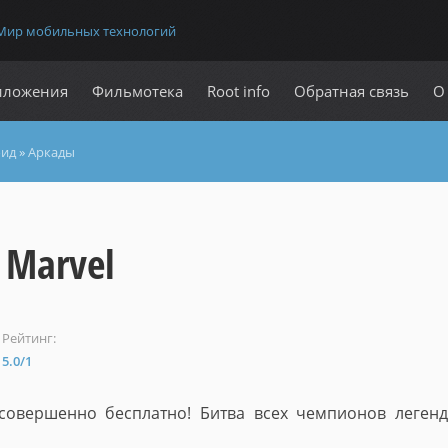
Мир мобильных технологий
иложения
Фильмотека
Root info
Обратная связь
О
оид
»
Аркады
 Marvel
Рейтинг:
5.0
/
1
совершенно бесплатно! Битва всех чемпионов леген