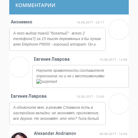
КОММЕНТАРИИ
Анонимно
14.08.2017 - 23:17
А чего выбор такой "богатый" - всего 2
телефона?) за 15 тысяч деревянных я бы лучше
взял Elephone P9000 - хороший аппарат. Он и
работает ничуть не хуже, и камера у него
огонь, даже ночная съемка достойная, ну и плюс
Евгения Лаврова
10.08.2017 - 12:08
отличается от всех этих сяоми и мейзу по
дизайну, смотрится намного дороже.
Научите грамотности составителя
опросников: ни и не с местоимениями
Евгения Лаврова
10.08.2017 - 12:00
А объясните мне, в режиме Стамина есть в
настройках вкладки: не экономят, приложения,
все другие. Не экономят- это что? Типа белый
список?
Alexander Andrianov
08.08.2017 - 15:04