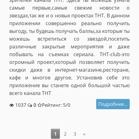
зрителей канала ТНТ. Здесь ты можешь узнать
самые первые,самые свежие новости о
звездах,так же и о новых проектах ТНТ. В данном
приложении совершенно реально получить
выгоду, ты будешь получать баллы,за которые ты
можешь встретиться со звездой,посетить
различные закрытые мероприятия и даже
побывать на съ
ем
ках сериала. THT-club-это
огромный проект,который позволяет получить
скидки даже в интернет-магазине,ресторане,
кафе и многое другое. Установив себе это
приложение вы станете одной большой частью
всего канала THT
Подробнее...
1037
0
Рейтинг: 5/
0
1
2
3
»