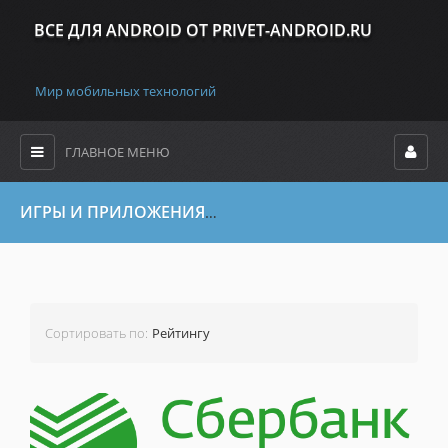
ВСЕ ДЛЯ ANDROID ОТ PRIVET-ANDROID.RU
Мир мобильных технологий
ГЛАВНОЕ МЕНЮ
ИГРЫ И ПРИЛОЖЕНИЯ
Все файлы
»
Программы и Cофт
» Св
Сортировать по
:
Рейтингу