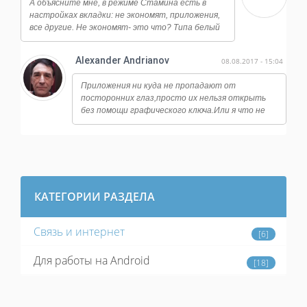
А объясните мне, в режиме Стамина есть в
настройках вкладки: не экономят, приложения,
все другие. Не экономят- это что? Типа белый
список?
Alexander Andrianov
08.08.2017 - 15:04
Приложения ни куда не пропадают от
посторонних глаз,просто их нельзя открыть
без помощи графического ключа.Или я что не
так понял? У меня стоит замок на банковских
программах,на файловый
менеджерах,настройках системы и тд.
КАТЕГОРИИ РАЗДЕЛА
Связь и интернет
[6]
Для работы на Android
[18]