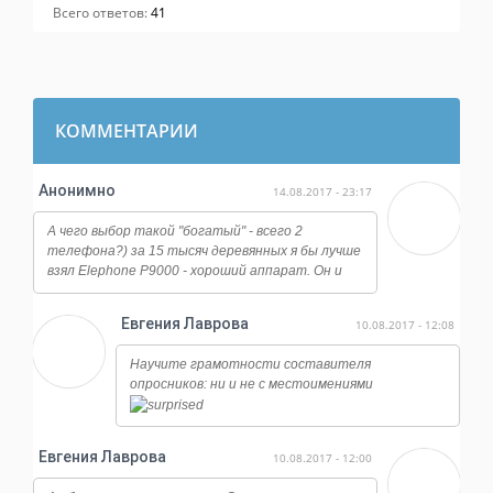
Всего ответов:
41
КОММЕНТАРИИ
Анонимно
14.08.2017 - 23:17
А чего выбор такой "богатый" - всего 2
телефона?) за 15 тысяч деревянных я бы лучше
взял Elephone P9000 - хороший аппарат. Он и
работает ничуть не хуже, и камера у него
огонь, даже ночная съемка достойная, ну и плюс
Евгения Лаврова
10.08.2017 - 12:08
отличается от всех этих сяоми и мейзу по
дизайну, смотрится намного дороже.
Научите грамотности составителя
опросников: ни и не с местоимениями
Евгения Лаврова
10.08.2017 - 12:00