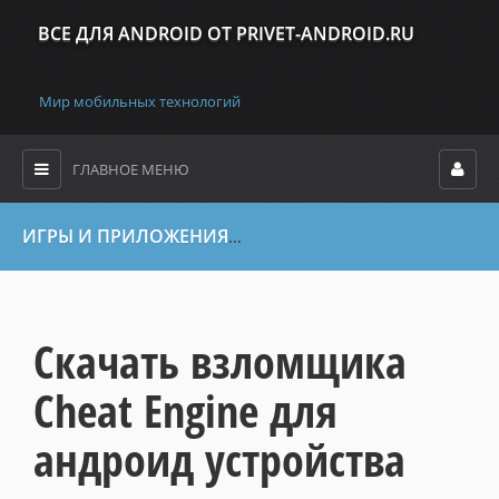
ВСЕ ДЛЯ ANDROID ОТ PRIVET-ANDROID.RU
Мир мобильных технологий
ГЛАВНОЕ МЕНЮ
ИГРЫ И ПРИЛОЖЕНИЯ
Все файлы
»
Программы и Cофт
»
Дл
Скачать взломщика
Cheat Engine для
андроид устройства