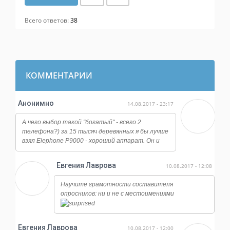
Всего ответов:
38
КОММЕНТАРИИ
Анонимно
14.08.2017 - 23:17
А чего выбор такой "богатый" - всего 2
телефона?) за 15 тысяч деревянных я бы лучше
взял Elephone P9000 - хороший аппарат. Он и
работает ничуть не хуже, и камера у него
огонь, даже ночная съемка достойная, ну и плюс
Евгения Лаврова
10.08.2017 - 12:08
отличается от всех этих сяоми и мейзу по
дизайну, смотрится намного дороже.
Научите грамотности составителя
опросников: ни и не с местоимениями
Евгения Лаврова
10.08.2017 - 12:00