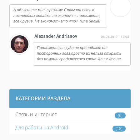
А объясните мне, в режиме Стамина есть в
настройках вкладки: не экономят, приложения,
все другие. Не экономят- это что? Типа белый
список?
Alexander Andrianov
08.08.2017 - 15:04
Приложения ни куда не пропадают от
посторонних глаз,просто их нельзя открыть
без помощи графического ключа.Или я что не
так понял? У меня стоит замок на банковских
программах,на файловый
менеджерах,настройках системы и тд.
КАТЕГОРИИ РАЗДЕЛА
Связь и интернет
[6]
Для работы на Android
[18]