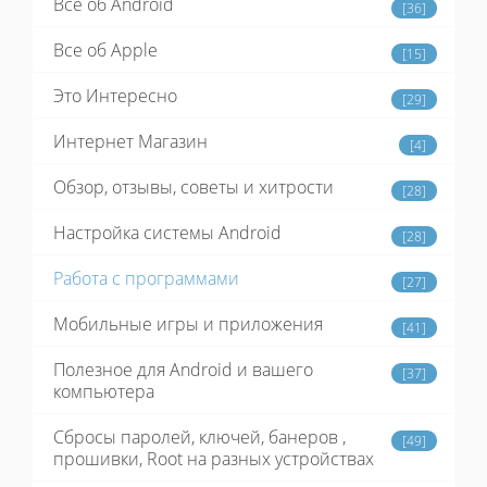
Все об Android
[36]
Все об Apple
[15]
Это Интересно
[29]
Интернет Магазин
[4]
Обзор, отзывы, советы и хитрости
[28]
Настройка системы Android
[28]
Работа с программами
[27]
Мобильные игры и приложения
[41]
Полезное для Android и вашего
[37]
компьютера
Сбросы паролей, ключей, банеров ,
[49]
прошивки, Root на разных устройствах