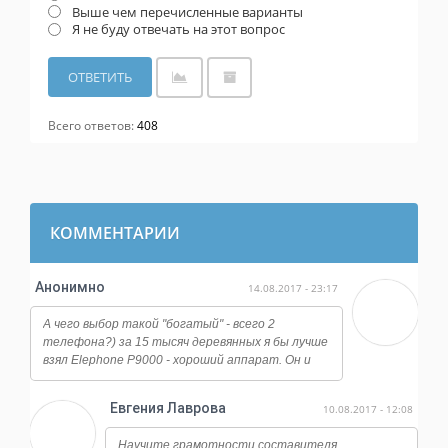
Выше чем перечисленные варианты
Я не буду отвечать на этот вопрос
Всего ответов:
408
КОММЕНТАРИИ
Анонимно
14.08.2017 - 23:17
А чего выбор такой "богатый" - всего 2
телефона?) за 15 тысяч деревянных я бы лучше
взял Elephone P9000 - хороший аппарат. Он и
работает ничуть не хуже, и камера у него
огонь, даже ночная съемка достойная, ну и плюс
Евгения Лаврова
10.08.2017 - 12:08
отличается от всех этих сяоми и мейзу по
дизайну, смотрится намного дороже.
Научите грамотности составителя