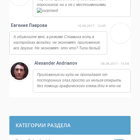
опросников: ни и не с местоимениями
Евгения Лаврова
10.08.2017 - 12:00
А объясните мне, в режиме Стамина есть в
настройках вкладки: не экономят, приложения,
все другие. Не экономят- это что? Типа белый
список?
Alexander Andrianov
08.08.2017 - 15:04
Приложения ни куда не пропадают от
посторонних глаз,просто их нельзя открыть
без помощи графического ключа.Или я что не
так понял? У меня стоит замок на банковских
программах,на файловый
менеджерах,настройках системы и тд.
КАТЕГОРИИ РАЗДЕЛА