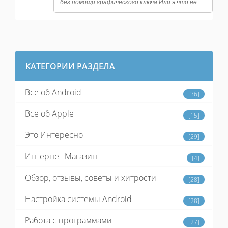
без помощи графического ключа.Или я что не
так понял? У меня стоит замок на банковских
программах,на файловый
менеджерах,настройках системы и тд.
КАТЕГОРИИ РАЗДЕЛА
Все об Android
[36]
Все об Apple
[15]
Это Интересно
[29]
Интернет Магазин
[4]
Обзор, отзывы, советы и хитрости
[28]
Настройка системы Android
[28]
Работа с программами
[27]