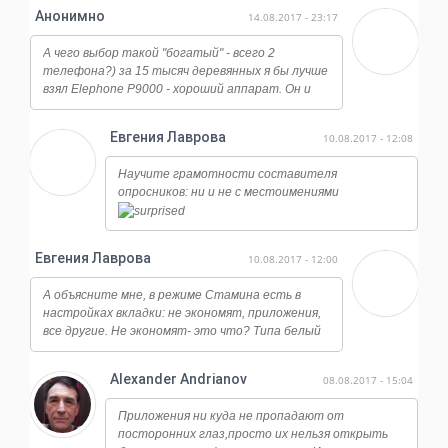
Анонимно
14.08.2017 - 23:17
А чего выбор такой "богатый" - всего 2
телефона?) за 15 тысяч деревянных я бы лучше
взял Elephone P9000 - хороший аппарат. Он и
работает ничуть не хуже, и камера у него
огонь, даже ночная съемка достойная, ну и плюс
Евгения Лаврова
10.08.2017 - 12:08
отличается от всех этих сяоми и мейзу по
дизайну, смотрится намного дороже.
Научите грамотности составителя
опросников: ни и не с местоимениями
Евгения Лаврова
10.08.2017 - 12:00
А объясните мне, в режиме Стамина есть в
настройках вкладки: не экономят, приложения,
все другие. Не экономят- это что? Типа белый
список?
Alexander Andrianov
08.08.2017 - 15:04
Приложения ни куда не пропадают от
посторонних глаз,просто их нельзя открыть