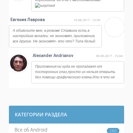
опросников: ни и не с местоимениями
Евгения Лаврова
10.08.2017 - 12:00
А объясните мне, в режиме Стамина есть в
настройках вкладки: не экономят, приложения,
все другие. Не экономят- это что? Типа белый
список?
Alexander Andrianov
08.08.2017 - 15:04
Приложения ни куда не пропадают от
посторонних глаз,просто их нельзя открыть
без помощи графического ключа.Или я что не
так понял? У меня стоит замок на банковских
программах,на файловый
менеджерах,настройках системы и тд.
КАТЕГОРИИ РАЗДЕЛА
Все об Android
[36]