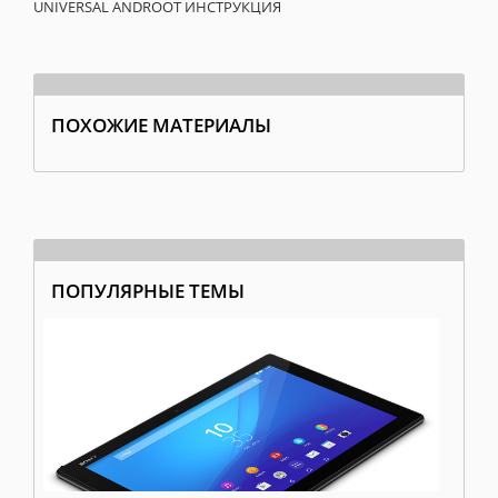
UNIVERSAL ANDROOT ИНСТРУКЦИЯ
ПОХОЖИЕ МАТЕРИАЛЫ
Как получить root права чере
Как получить рут
Как 
ПОПУЛЯРНЫЕ ТЕМЫ