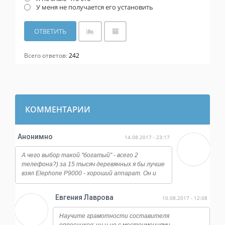
У меня не получается его установить
Всего ответов:
242
КОММЕНТАРИИ
Анонимно
14.08.2017 - 23:17
А чего выбор такой "богатый" - всего 2
телефона?) за 15 тысяч деревянных я бы лучше
взял Elephone P9000 - хороший аппарат. Он и
работает ничуть не хуже, и камера у него
огонь, даже ночная съемка достойная, ну и плюс
Евгения Лаврова
10.08.2017 - 12:08
отличается от всех этих сяоми и мейзу по
дизайну, смотрится намного дороже.
Научите грамотности составителя