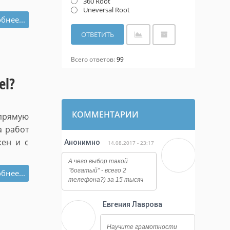
360 Root
Uneversal Root
бнее...
Всего ответов:
99
el?
КОММЕНТАРИИ
прямую
а работ
жен и с
Анонимно
14.08.2017 - 23:17
А чего выбор такой
"богатый" - всего 2
бнее...
телефона?) за 15 тысяч
деревянных я бы лучше
взял Elephone P9000 -
Евгения Лаврова
хороший аппарат. Он и
работает ничуть не хуже,
10.08.2017 - 12:08
и камера у него огонь,
Научите грамотности