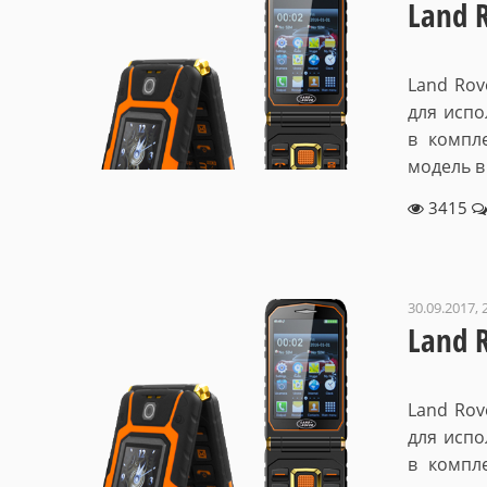
Land R
Land Rov
для испо
в компл
модель в
3415
30.09.2017, 
Land R
Land Rov
для испо
в компл