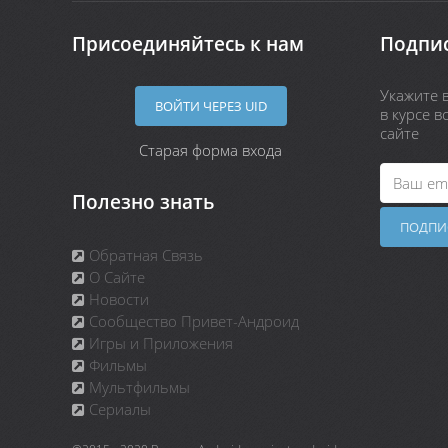
Присоединяйтесь к нам
Подпис
Укажите в
ВОЙТИ ЧЕРЕЗ UID
в курсе 
сайте
Старая форма входа
Полезно знать
Обратная Связь
О Сайте
Новости
Сообщество Привет-Андроид
Игры и Приложения
Фильмы
Мультфильмы
Сериалы