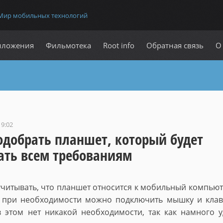
Мир мобильных технологий
иложения
Фильмотека
Root info
Обратная связь
О
19:02
одобрать планшет, который будет
ать всем требованиям
учитывать, что планшет относится к мобильный компьют
 при необходимости можно подключить мышку и клав
 этом нет никакой необходимости, так как намного 