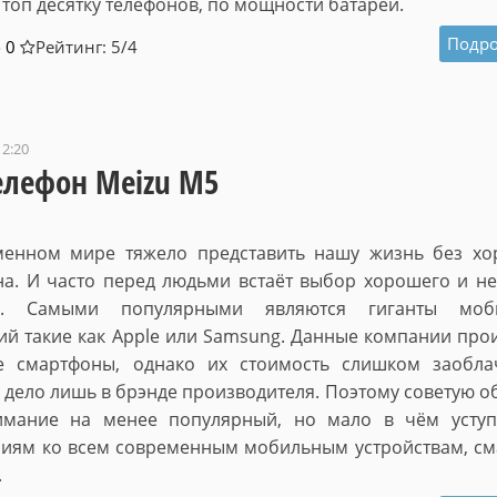
 топ десятку телефонов, по мощности батареи.
Подро
0
Рейтинг: 5/
4
12:20
елефон Meizu M5
менном мире тяжело представить нашу жизнь без хо
а. И часто перед людьми встаёт выбор хорошего и н
та. Самыми популярными являются гиганты моб
ий такие как Apple или Samsung. Данные компании про
е смартфоны, однако их стоимость слишком заобла
 дело лишь в брэнде производителя. Поэтому советую о
имание на менее популярный, но мало в чём усту
ниям ко всем современным мобильным устройствам, с
.