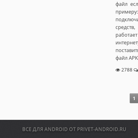
файл есл
примеру
подключи
средств,
работает
интерне
поставит
файл APK
2788
1
ВСЕ ДЛЯ ANDROID ОТ PRIVET-ANDROID.RU