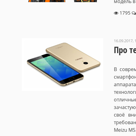
модель в
1795
16.09.2017, 
Про т
В совре
смартфон
аппара
технолог
отличны
зачастую
своё вн
требова
Meizu M5