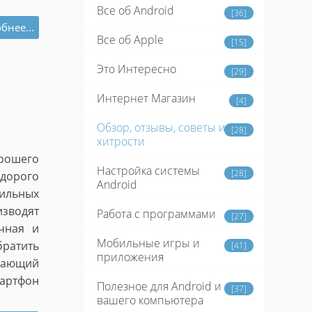
Все об Android
[36]
бнее...
Все об Apple
[15]
Это Интересно
[29]
Интернет Магазин
[4]
Обзор, отзывы, советы и
[28]
хитрости
рошего
Настройка системы
[28]
едорого
Android
ильных
изводят
Работа с программами
[27]
чная и
Мобильные игры и
братить
[41]
приложения
пающий
мартфон
Полезное для Android и
[37]
вашего компьютера