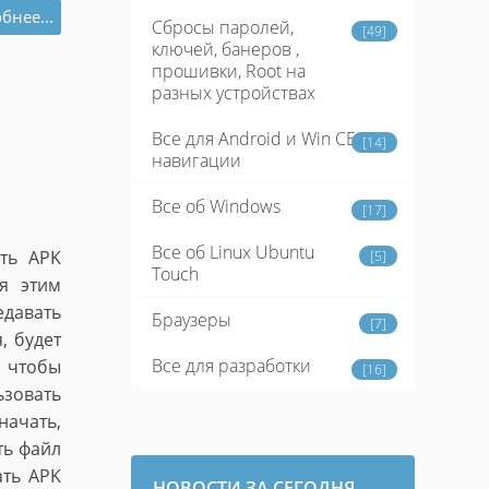
бнее...
Сбросы паролей,
[49]
ключей, банеров ,
прошивки, Root на
разных устройствах
Все для Android и Win CE
[14]
навигации
Все об Windows
[17]
Все об Linux Ubuntu
ять APK
[5]
Touch
я этим
едавать
Браузеры
[7]
, будет
Все для разработки
, чтобы
[16]
ьзовать
ачать,
ть файл
ать APK
НОВОСТИ ЗА СЕГОДНЯ