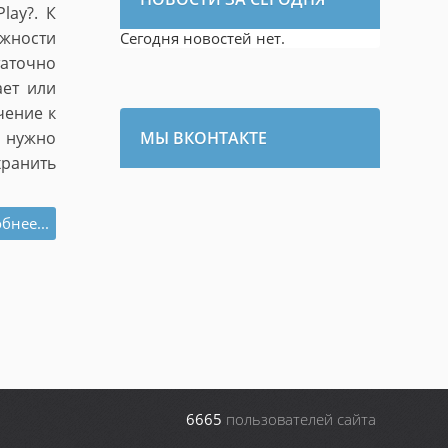
lay?. К
жности
Сегодня новостей нет.
таточно
ает или
чение к
, нужно
МЫ ВКОНТАКТЕ
хранить
бнее...
6665
пользователей сайта