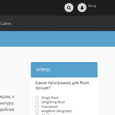
Вход
 Сайте
ОПРОС
Какая программа для Root
лучше?
ерам, к
Kingo Root
DingDong Root
иатуру.
Framaroot
удобнее
KingRoot (KingUser)