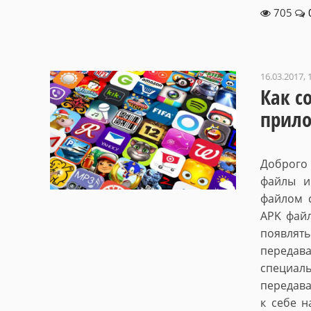
705
16.03.2017, 
Как с
прило
Доброго
файлы и
файлом с
APK файл
появлять
передав
специал
передава
к себе н