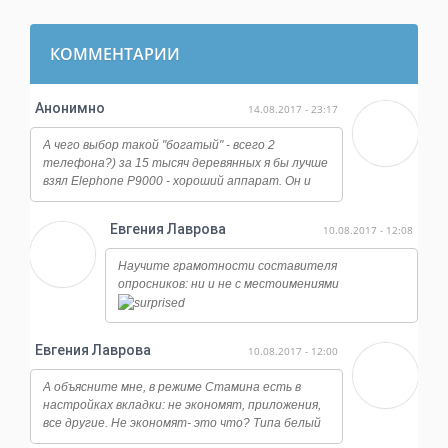
КОММЕНТАРИИ
Анонимно
14.08.2017 - 23:17
А чего выбор такой "богатый" - всего 2
телефона?) за 15 тысяч деревянных я бы лучше
взял Elephone P9000 - хороший аппарат. Он и
работает ничуть не хуже, и камера у него
огонь, даже ночная съемка достойная, ну и плюс
Евгения Лаврова
10.08.2017 - 12:08
отличается от всех этих сяоми и мейзу по
дизайну, смотрится намного дороже.
Научите грамотности составителя
опросников: ни и не с местоимениями
Евгения Лаврова
10.08.2017 - 12:00
А объясните мне, в режиме Стамина есть в
настройках вкладки: не экономят, приложения,
все другие. Не экономят- это что? Типа белый
список?