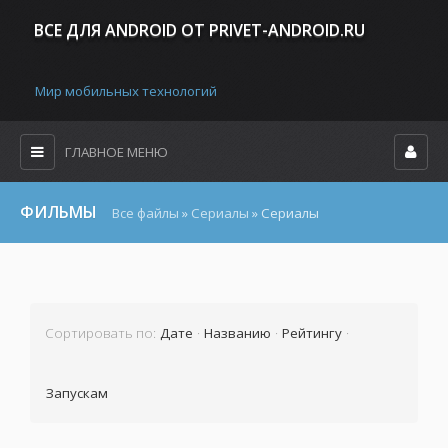
ВСЕ ДЛЯ ANDROID ОТ PRIVET-ANDROID.RU
Мир мобильных технологий
ГЛАВНОЕ МЕНЮ
ФИЛЬМЫ
Все файлы
»
Сериалы
» Сериалы
Сортировать по
:
Дате
·
Названию
·
Рейтингу
·
Запускам