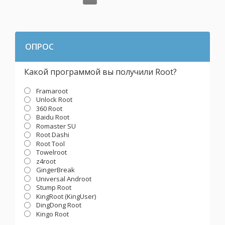
ОПРОС
Какой программой вы получили Root?
Framaroot
Unlock Root
360 Root
Baidu Root
Romaster SU
Root Dashi
Root Tool
Towelroot
z4root
GingerBreak
Universal Androot
Stump Root
KingRoot (KingUser)
DingDong Root
Kingo Root