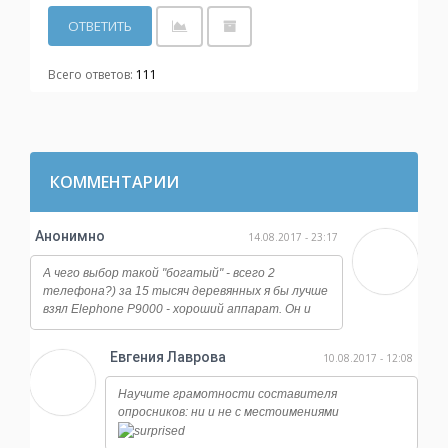
Всего ответов:
111
КОММЕНТАРИИ
Анонимно
14.08.2017 - 23:17
А чего выбор такой "богатый" - всего 2
телефона?) за 15 тысяч деревянных я бы лучше
взял Elephone P9000 - хороший аппарат. Он и
работает ничуть не хуже, и камера у него
огонь, даже ночная съемка достойная, ну и плюс
Евгения Лаврова
10.08.2017 - 12:08
отличается от всех этих сяоми и мейзу по
дизайну, смотрится намного дороже.
Научите грамотности составителя
опросников: ни и не с местоимениями