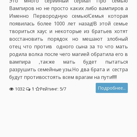
Это много серийный сериал Про семью
Вампиров но не просто каких либо вампиров а
Именно Первородную семью!Семья которая
появилась более 1000 лет назад!В этой семье
твориться хаус и некоторые из братьев хотят
восстановить порядок но мешают злобный
отец что против одного сына за то что мать
родила волка после чего магией обратила его в
вампира ,также мать будет пытаться
разрушить семейные узы.Но два брата и сестра
будут противостоять всем врагам на пути!!!!!
Подробнее...
1032
1
Рейтинг: 5/
7