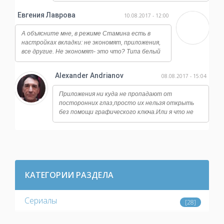
Евгения Лаврова
10.08.2017 - 12:00
А объясните мне, в режиме Стамина есть в
настройках вкладки: не экономят, приложения,
все другие. Не экономят- это что? Типа белый
список?
Alexander Andrianov
08.08.2017 - 15:04
Приложения ни куда не пропадают от
посторонних глаз,просто их нельзя открыть
без помощи графического ключа.Или я что не
так понял? У меня стоит замок на банковских
программах,на файловый
менеджерах,настройках системы и тд.
КАТЕГОРИИ РАЗДЕЛА
Сериалы
[28]