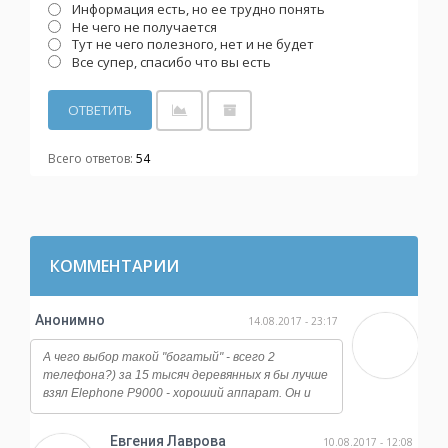
Информация есть, но ее трудно понять
Не чего не получается
Тут не чего полезного, нет и не будет
Все супер, спасибо что вы есть
Всего ответов:
54
КОММЕНТАРИИ
Анонимно
14.08.2017 - 23:17
А чего выбор такой "богатый" - всего 2
телефона?) за 15 тысяч деревянных я бы лучше
взял Elephone P9000 - хороший аппарат. Он и
работает ничуть не хуже, и камера у него
огонь, даже ночная съемка достойная, ну и плюс
Евгения Лаврова
10.08.2017 - 12:08
отличается от всех этих сяоми и мейзу по