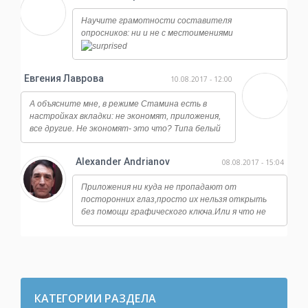
дизайну, смотрится намного дороже.
Научите грамотности составителя
опросников: ни и не с местоимениями
Евгения Лаврова
10.08.2017 - 12:00
А объясните мне, в режиме Стамина есть в
настройках вкладки: не экономят, приложения,
все другие. Не экономят- это что? Типа белый
список?
Alexander Andrianov
08.08.2017 - 15:04
Приложения ни куда не пропадают от
посторонних глаз,просто их нельзя открыть
без помощи графического ключа.Или я что не
так понял? У меня стоит замок на банковских
программах,на файловый
менеджерах,настройках системы и тд.
КАТЕГОРИИ РАЗДЕЛА