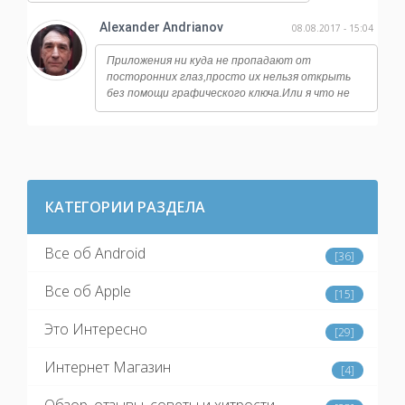
список?
Alexander Andrianov
08.08.2017 - 15:04
Приложения ни куда не пропадают от
посторонних глаз,просто их нельзя открыть
без помощи графического ключа.Или я что не
так понял? У меня стоит замок на банковских
программах,на файловый
менеджерах,настройках системы и тд.
КАТЕГОРИИ РАЗДЕЛА
Все об Android
[36]
Все об Apple
[15]
Это Интересно
[29]
Интернет Магазин
[4]