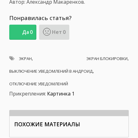
Автор: Александр Макаренков.
Понравилась статья?
Да
0
Нет
0
,
,
ЭКРАН
ЭКРАН БЛОКИРОВКИ
,
ВЫКЛЮЧЕНИЕ УВЕДОМЛЕНИЙ В АНДРОИД
ОТКЛЮЧЕНИЕ УВЕДОМЛЕНИЙ
Прикрепления
:
Картинка 1
ПОХОЖИЕ МАТЕРИАЛЫ
Работа с графикой, настройка д
Что делать если м
Как 