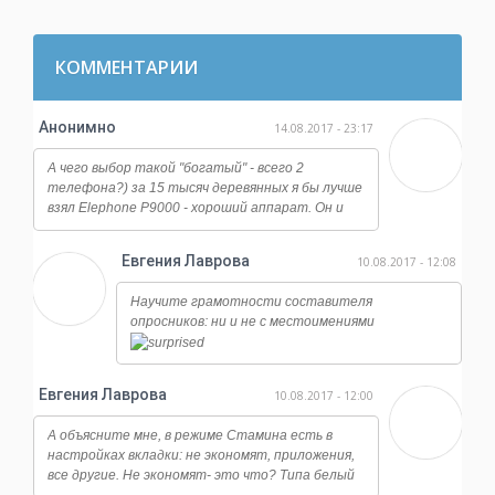
КОММЕНТАРИИ
Анонимно
14.08.2017 - 23:17
А чего выбор такой "богатый" - всего 2
телефона?) за 15 тысяч деревянных я бы лучше
взял Elephone P9000 - хороший аппарат. Он и
работает ничуть не хуже, и камера у него
огонь, даже ночная съемка достойная, ну и плюс
Евгения Лаврова
10.08.2017 - 12:08
отличается от всех этих сяоми и мейзу по
дизайну, смотрится намного дороже.
Научите грамотности составителя
опросников: ни и не с местоимениями
Евгения Лаврова
10.08.2017 - 12:00
А объясните мне, в режиме Стамина есть в
настройках вкладки: не экономят, приложения,
все другие. Не экономят- это что? Типа белый