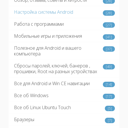
Обзор, отзывы, советы и хитрости
[28]
Настройка системы Android
[28]
Работа с программами
[27]
Мобильные игры и приложения
[41]
Полезное для Android и вашего
[37]
компьютера
Сбросы паролей, ключей, банеров ,
[49]
прошивки, Root на разных устройствах
Все для Android и Win CE навигации
[14]
Все об Windows
[17]
Все об Linux Ubuntu Touch
[5]
Браузеры
[7]