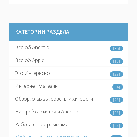
программах,на файловый
менеджерах,настройках системы и тд.
КАТЕГОРИИ РАЗДЕЛА
Все об Android
[36]
Все об Apple
[15]
Это Интересно
[29]
Интернет Магазин
[4]
Обзор, отзывы, советы и хитрости
[28]
Настройка системы Android
[28]
Работа с программами
[27]