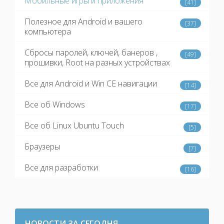
Мобильные игры и приложения
[41]
Полезное для Android и вашего
[37]
компьютера
Сбросы паролей, ключей, банеров ,
[49]
прошивки, Root на разных устройствах
Все для Android и Win CE навигации
[14]
Все об Windows
[17]
Все об Linux Ubuntu Touch
[5]
Браузеры
[7]
Все для разработки
[16]
НОВОСТИ ЗА СЕГОДНЯ