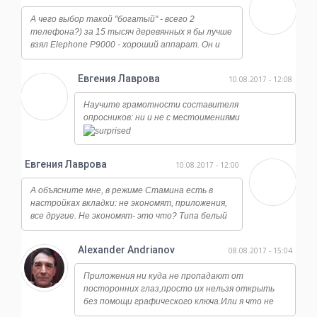
А чего выбор такой "богатый" - всего 2
телефона?) за 15 тысяч деревянных я бы лучше
взял Elephone P9000 - хороший аппарат. Он и
работает ничуть не хуже, и камера у него
огонь, даже ночная съемка достойная, ну и плюс
Евгения Лаврова
10.08.2017 - 12:08
отличается от всех этих сяоми и мейзу по
дизайну, смотрится намного дороже.
Научите грамотности составителя
опросников: ни и не с местоимениями
Евгения Лаврова
10.08.2017 - 12:00
А объясните мне, в режиме Стамина есть в
настройках вкладки: не экономят, приложения,
все другие. Не экономят- это что? Типа белый
список?
Alexander Andrianov
08.08.2017 - 15:04
Приложения ни куда не пропадают от
посторонних глаз,просто их нельзя открыть
без помощи графического ключа.Или я что не
так понял? У меня стоит замок на банковских