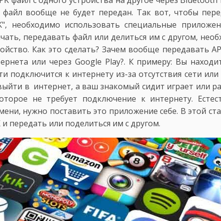
PK файл с одного устройства на другое через Bluetooth 
 файл вообще не будет передан. Так вот, чтобы пер
K", необходимо использовать специальные приложен
чать, передавать файл или делиться им с другом, нео
ройство. Как это сделать? Зачем вообще передавать A
ернета или через Google Play?. К примеру: Вы находи
ти подключится к интернету из-за отсутствия сети или
выйти в интернет, а ваш знакомый сидит играет или р
оторое не требует подключение к интернету. Естес
ени, нужно поставить это приложение себе. В этой ст
 и передать или поделиться им с другом.