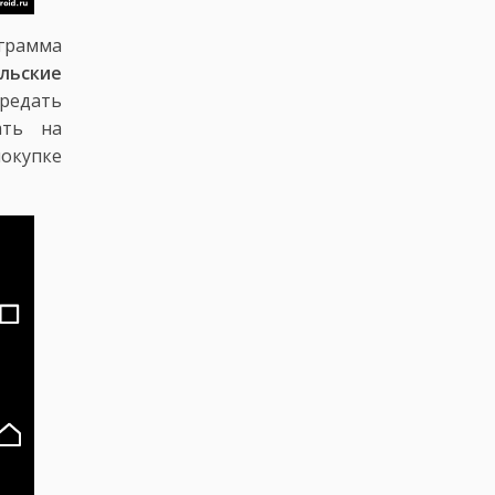
ограмма
льские
ередать
ать на
окупке