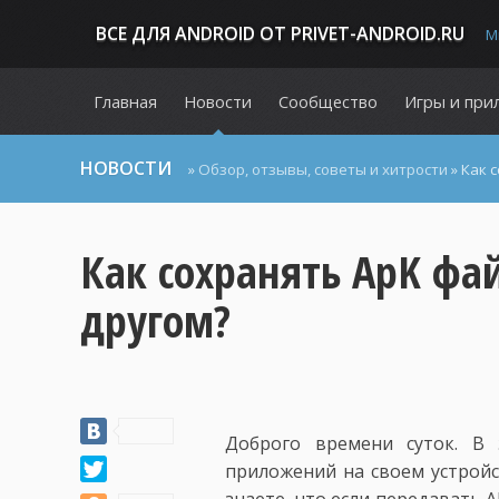
ВСЕ ДЛЯ ANDROID ОТ PRIVET-ANDROID.RU
М
Главная
Новости
Сообщество
Игры и при
НОВОСТИ
»
Обзор, отзывы, советы и хитрости
» Как 
Как сохранять ApK фа
другом?
Доброго времени суток. В
приложений на своем устройс