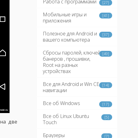
Работа с программами
[27]
Мобильные игры и
[41]
приложения
Полезное для Android и
[37]
вашего компьютера
Сбросы паролей, ключей,
[49]
банеров , прошивки,
Root на разных
устройствах
Все для Android и Win CE
[14]
навигации
Все об Windows
[17]
Все об Linux Ubuntu
[5]
 на две
Touch
Браузеры
[7]