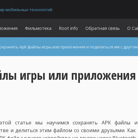
ир мобильных технологий
ложения
Фильмотека
Root info
Обратная связь
О Са
сохранять ApK файлы игры или приложения и поделиться им с другом
йлы игры или приложения 
 этой статье мы научимся сохранять APK файлы и
тве и делиться этим файлом со своими друзьями. Как