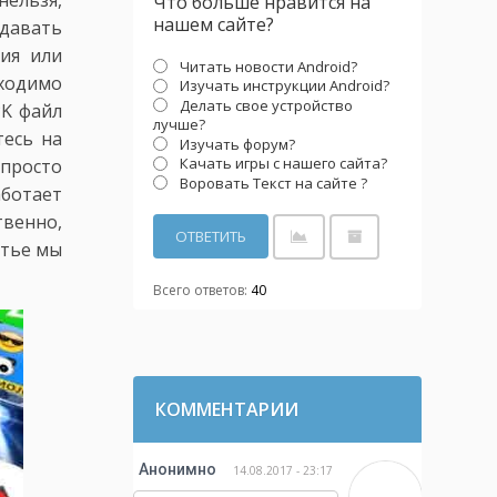
нельзя,
Что больше нравится на
нашем сайте?
едавать
ия или
Читать новости Android?
бходимо
Изучать инструкции Android?
Делать свое устройство
PK файл
лучше?
тесь на
Изучать форум?
Качать игры с нашего сайта?
 просто
Воровать Текст на сайте ?
аботает
твенно,
атье мы
Всего ответов:
40
КОММЕНТАРИИ
Анонимно
14.08.2017 - 23:17