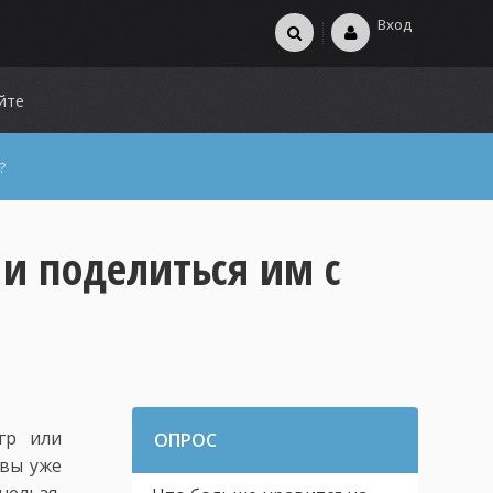
Вход
йте
?
и поделиться им с
гр или
ОПРОС
 вы уже