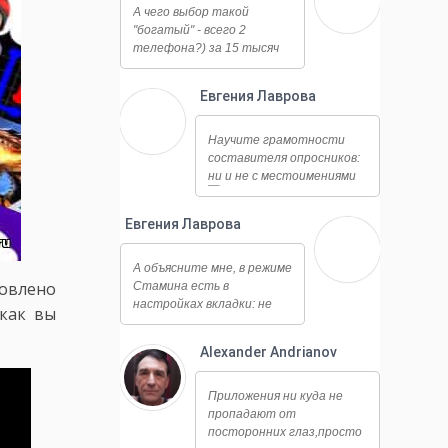
А чего выбор такой
"богатый" - всего 2
телефона?) за 15 тысяч
деревянных я бы лучше
взял Elephone P9000 -
Евгения Лаврова
хороший аппарат. Он и
работает ничуть не хуже,
10.08.2017 - 12:08
и камера у него огонь,
Научите грамотности
даже ночная съемка
составителя опросников:
достойная, ну и плюс
ни и не с местоимениями
отличается от всех этих
сяоми и мейзу по дизайну,
Евгения Лаврова
смотрится намного
дороже.
10.08.2017 - 12:00
А объясните мне, в режиме
овлено
Стамина есть в
настройках вкладки: не
 как вы
экономят, приложения, все
другие. Не экономят- это
Alexander Andrianov
что? Типа белый список?
08.08.2017 - 15:04
Приложения ни куда не
пропадают от
посторонних глаз,просто